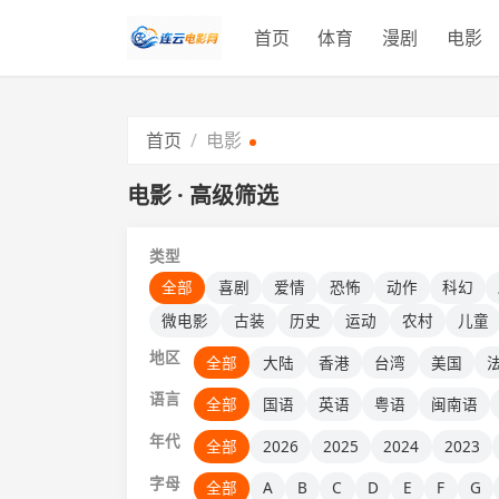
首页
体育
漫剧
电影
首页
电影
电影 · 高级筛选
类型
全部
喜剧
爱情
恐怖
动作
科幻
微电影
古装
历史
运动
农村
儿童
地区
全部
大陆
香港
台湾
美国
语言
全部
国语
英语
粤语
闽南语
年代
全部
2026
2025
2024
2023
字母
全部
A
B
C
D
E
F
G