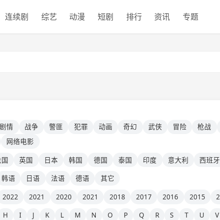
连续剧
综艺
动漫
短剧
排行
资讯
专题
剧情
战争
警匪
犯罪
动画
奇幻
武侠
冒险
枪战
网络电影
法国
英国
日本
韩国
德国
泰国
印度
意大利
西班
韩语
日语
法语
德语
其它
2022
2021
2020
2021
2018
2017
2016
2015
H
I
J
K
L
M
N
O
P
Q
R
S
T
U
V