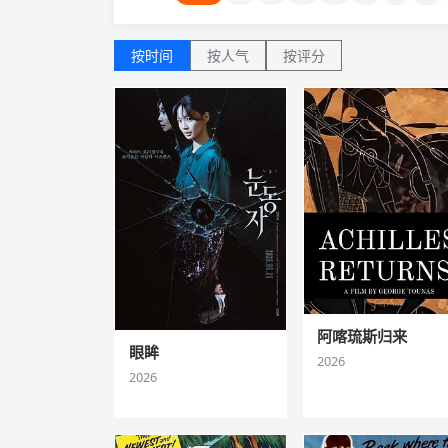
按时间
按人气
按评分
阿喀琉斯归来
眼眸
2026
2026