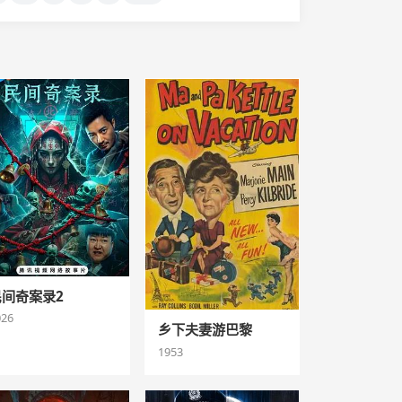
民间奇案录2
026
乡下夫妻游巴黎
1953