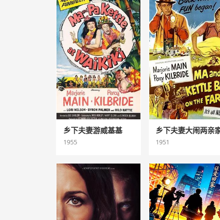
乡下夫妻游威基基
乡下夫妻大闹两亲
1955
1951