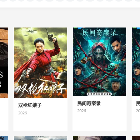
民间奇案录
双枪红娘子
2026
2
2026