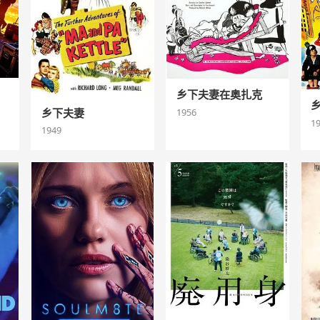
乡下夫妻在奥扎克
1956
乡下夫妻
1
1949