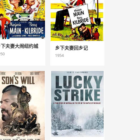
乡下夫妻大闹纽约城
乡下夫妻回乡记
950
1954