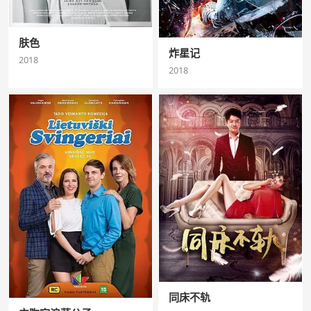
肤色
炸星记
2018
2018
同床不轨