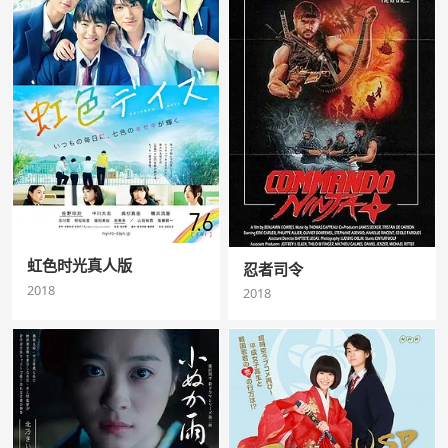
虹色时光真人版
忍者司令
2018
2018