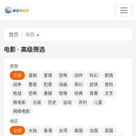
首页
电影
电影 · 高级筛选
类型
全部
喜剧
爱情
恐怖
动作
科幻
剧情
战争
警匪
犯罪
动画
奇幻
武侠
冒险
枪战
恐怖
悬疑
惊悚
经典
青春
文艺
微电影
古装
历史
运动
农村
儿童
网络电影
地区
全部
大陆
香港
台湾
美国
法国
英国