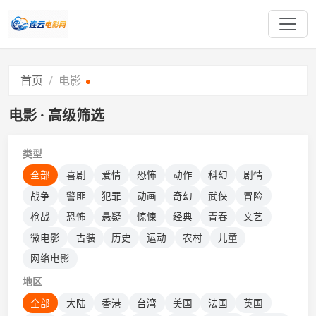
首页
电影
电影 · 高级筛选
类型
全部
喜剧
爱情
恐怖
动作
科幻
剧情
战争
警匪
犯罪
动画
奇幻
武侠
冒险
枪战
恐怖
悬疑
惊悚
经典
青春
文艺
微电影
古装
历史
运动
农村
儿童
网络电影
地区
全部
大陆
香港
台湾
美国
法国
英国