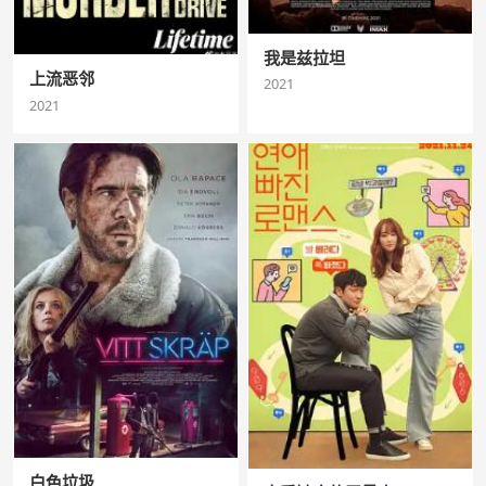
我是兹拉坦
上流恶邻
2021
2021
白色垃圾