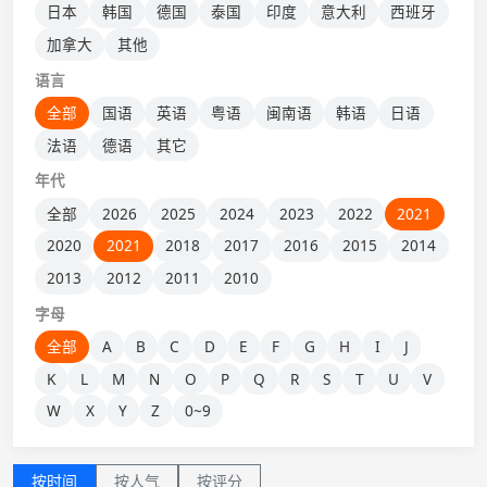
日本
韩国
德国
泰国
印度
意大利
西班牙
加拿大
其他
语言
全部
国语
英语
粤语
闽南语
韩语
日语
法语
德语
其它
年代
全部
2026
2025
2024
2023
2022
2021
2020
2021
2018
2017
2016
2015
2014
2013
2012
2011
2010
字母
全部
A
B
C
D
E
F
G
H
I
J
K
L
M
N
O
P
Q
R
S
T
U
V
W
X
Y
Z
0~9
按时间
按人气
按评分