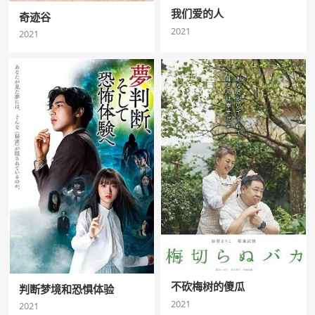
我们爱的人
奇迹谷
2021
2021
不砍梅树的傻瓜
判断梦境和恐惧体验
2021
2021