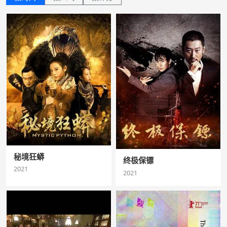
秘境狂蟒
终极保镖
2021
2021