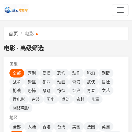
首页
电影
电影 · 高级筛选
类型
全部
喜剧
爱情
恐怖
动作
科幻
剧情
战争
警匪
犯罪
动画
奇幻
武侠
冒险
枪战
恐怖
悬疑
惊悚
经典
青春
文艺
微电影
古装
历史
运动
农村
儿童
网络电影
地区
全部
大陆
香港
台湾
美国
法国
英国