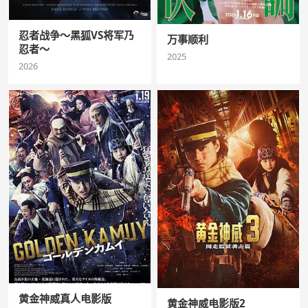
忍者战争～黑狐VS将军乃
万事顺利
忍者～
2025
2026
黄金神威真人电影版
黄金神威电影版2