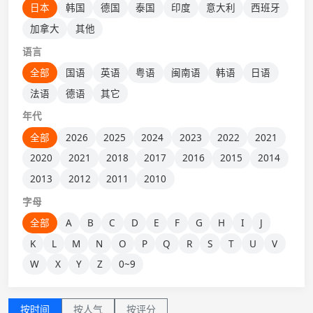
日本
韩国
德国
泰国
印度
意大利
西班牙
加拿大
其他
语言
全部
国语
英语
粤语
闽南语
韩语
日语
法语
德语
其它
年代
全部
2026
2025
2024
2023
2022
2021
2020
2021
2018
2017
2016
2015
2014
2013
2012
2011
2010
字母
全部
A
B
C
D
E
F
G
H
I
J
K
L
M
N
O
P
Q
R
S
T
U
V
W
X
Y
Z
0~9
按时间
按人气
按评分