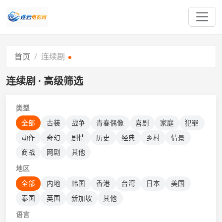
首页
连续剧
连续剧 · 高级筛选
类型
全部
古装
战争
青春偶像
喜剧
家庭
犯罪
动作
奇幻
剧情
历史
经典
乡村
情景
商战
网剧
其他
地区
全部
内地
韩国
香港
台湾
日本
美国
泰国
英国
新加坡
其他
语言