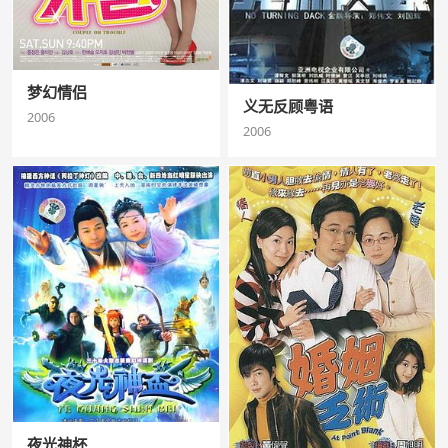
梦幻情侣
义无反顾粤语
2006
2006
夜光神杯