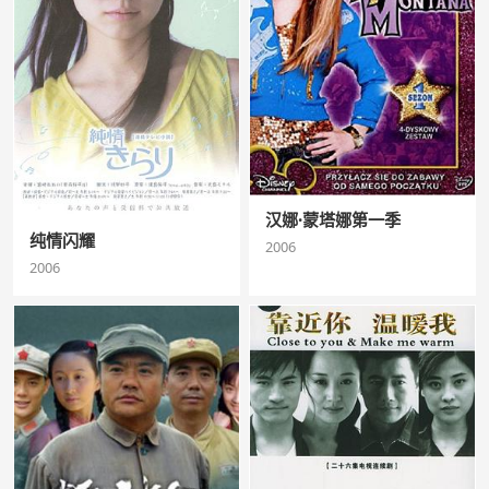
汉娜·蒙塔娜第一季
纯情闪耀
2006
2006