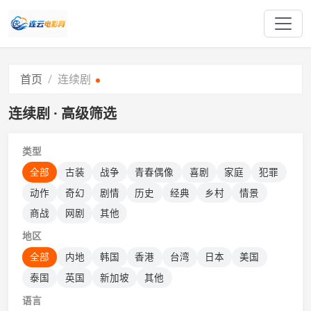
首页
连续剧
连续剧 · 高级筛选
类型
全部
古装
战争
青春偶像
喜剧
家庭
犯罪
动作
奇幻
剧情
历史
经典
乡村
情景
商战
网剧
其他
地区
全部
内地
韩国
香港
台湾
日本
美国
泰国
英国
新加坡
其他
语言