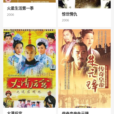
火星生活第一季
惊世情仇
2006
2006
大清后宫
传奇皇帝朱元璋