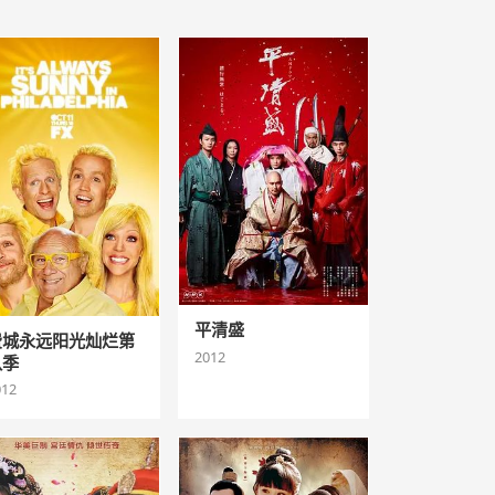
平清盛
费城永远阳光灿烂第
2012
八季
012