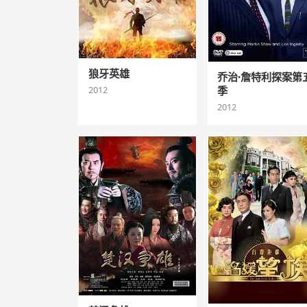
狼牙英雄
乔治·詹特利探案第
季
2012
2012