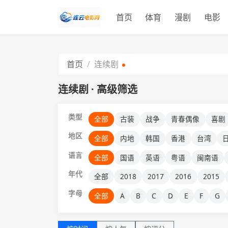
首页
体育
漫剧
电影
首页
连续剧
连续剧 · 高级筛选
类型
全部
古装
战争
青春偶像
喜剧
地区
全部
内地
韩国
香港
台湾
语言
全部
国语
英语
粤语
闽南语
年代
全部
2018
2017
2016
2015
字母
全部
A
B
C
D
E
F
G