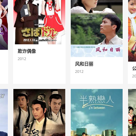
欺诈偶像
2012
风和日丽
2012
2