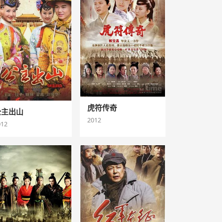
虎符传奇
公主出山
2012
012