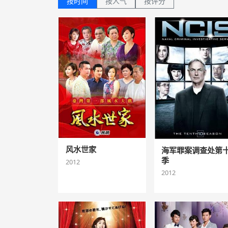
按时间
按人气
按评分
风水世家
海军罪案调查处第
季
2012
2012