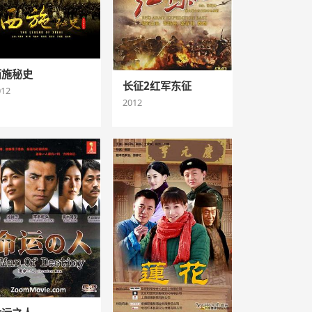
西施秘史
长征2红军东征
012
2012