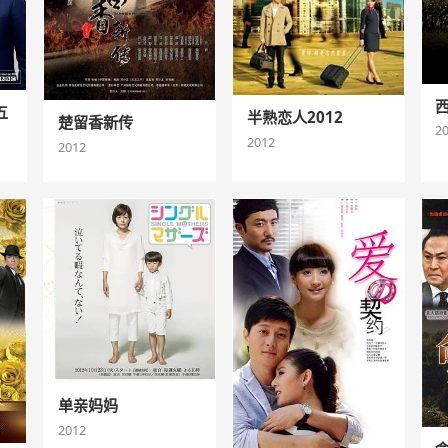
五
半熟恋人2012
楚留香新传
2
2012
2012
单亲妈妈
2012