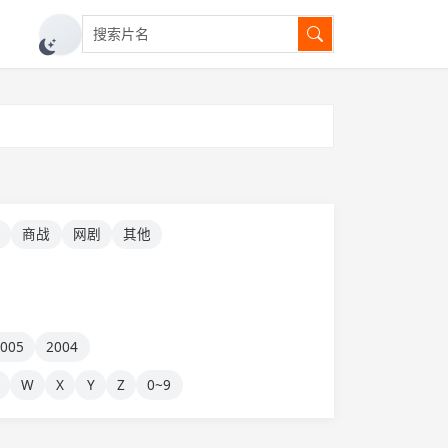
搜索片名
切换深色模式
景
商战
网剧
其他
2005
2004
W
X
Y
Z
0~9