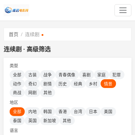
首页
连续剧
连续剧 · 高级筛选
类型
全部
古装
战争
青春偶像
喜剧
家庭
犯罪
动作
奇幻
剧情
历史
经典
乡村
情景
商战
网剧
其他
地区
全部
内地
韩国
香港
台湾
日本
美国
泰国
英国
新加坡
其他
语言