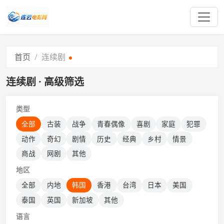
首页
连续剧
连续剧 · 高级筛选
类型
全部
古装
战争
青春偶像
喜剧
家庭
犯罪
动作
奇幻
剧情
历史
经典
乡村
情景
商战
网剧
其他
地区
全部
内地
韩国
香港
台湾
日本
美国
泰国
英国
新加坡
其他
语言