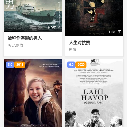
HD中字
HD中字
被称作海贼的男人
人生对抗赛
历史,剧情
剧情
3.0
2013
6.0
2020