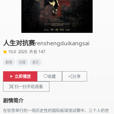
人生对抗赛
renshengduikangsai
10.0
2025
片长 147
剧情
印度
其它
立即播放
收藏
分享
扫一扫手机观看
剧情简介
在钦奈举行的一场历史性的国际板球测试赛中，三个人的世