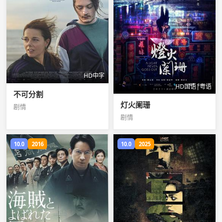
HD中字
HD国语|粤语
不可分割
灯火阑珊
剧情
剧情
10.0
2016
10.0
2025