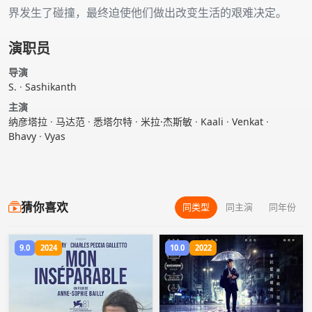
界发生了碰撞，最终迫使他们做出改变生活的艰难决定。
演职员
导演
S.
·
Sashikanth
主演
纳彦塔拉
·
马达范
·
悉塔尔特
·
米拉·杰斯敏
·
Kaali
·
Venkat
·
Bhavy
·
Vyas
猜你喜欢
同类型
同主演
同年份
9.0
2024
10.0
2022