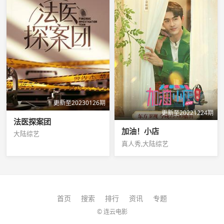
更新至20230126期
更新至20221224期
法医探案团
加油！小店
大陆综艺
真人秀,大陆综艺
首页
搜索
排行
资讯
专题
© 连云电影