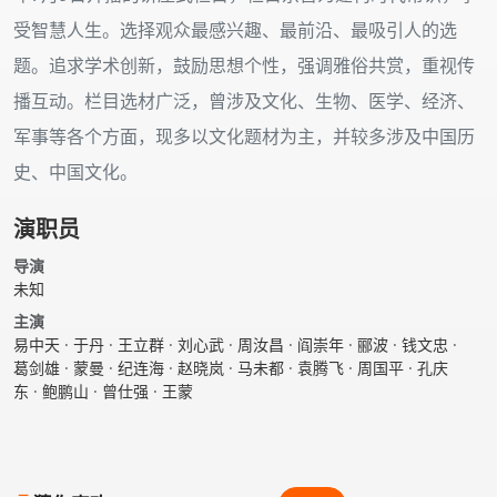
受智慧人生。选择观众最感兴趣、最前沿、最吸引人的选
题。追求学术创新，鼓励思想个性，强调雅俗共赏，重视传
播互动。栏目选材广泛，曾涉及文化、生物、医学、经济、
军事等各个方面，现多以文化题材为主，并较多涉及中国历
史、中国文化。
演职员
导演
未知
主演
易中天
·
于丹
·
王立群
·
刘心武
·
周汝昌
·
阎崇年
·
郦波
·
钱文忠
·
葛剑雄
·
蒙曼
·
纪连海
·
赵晓岚
·
马未都
·
袁腾飞
·
周国平
·
孔庆
东
·
鲍鹏山
·
曾仕强
·
王蒙