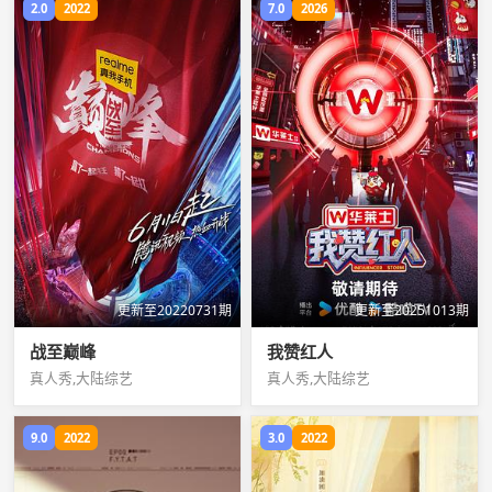
2.0
2022
7.0
2026
更新至20220731期
更新至20251013期
战至巅峰
我赞红人
真人秀,大陆综艺
真人秀,大陆综艺
9.0
2022
3.0
2022