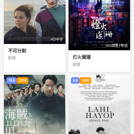
HD中字
HD国语|粤语
不可分割
灯火阑珊
剧情
剧情
10.0
2016
6.0
2020