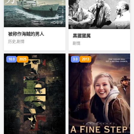
HD中字
HD中字
被称作海贼的男人
黑猩猩属
历史,剧情
剧情
10.0
2025
3.0
2013