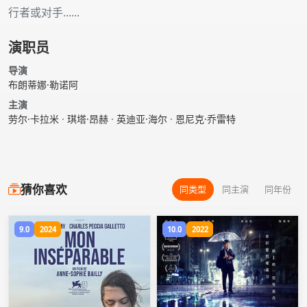
行者或对手......
演职员
导演
布朗蒂娜·勒诺阿
主演
劳尔·卡拉米
·
琪塔·昂赫
·
英迪亚·海尔
·
恩尼克·乔雷特
猜你喜欢
同类型
同主演
同年份
9.0
2024
10.0
2022