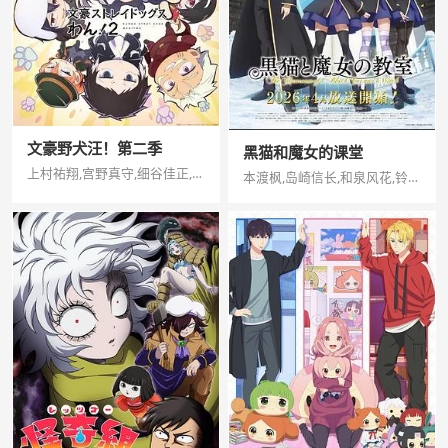
文豪野犬汪！第二季
黑猫和魔女的课堂
上村祐翔,宫野真守,细谷佳正,诸
本渡枫,岛崎信长,和泉风花,铃木
星堇,小野贤章,谷山纪章,樱井孝
实里,橘杏咲,白石晴香,上村祐
宏,花泽香菜,森川智之,植田佳
翔,长谷川玲奈,石毛翔弥,菲鲁兹
奈,石田彰,子安武人,千叶翔也,
·蓝,大野智敬,渡谷美帆,浦和希,
草尾毅,福山润,梶裕贵,阿座上洋
樱井美雪,花泽香菜,速水奖,平川
平,林勇,小市真琴,大塚明夫
大辅