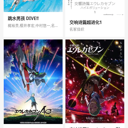
跳水男孩 DIVE!!
交响诗篇超进化1
梶裕贵,樱井孝宏,中村悠一,名冢
名冢佳织
佳织,逢坂良太,内山昂辉,小林裕
介,杉田智和,小野贤章,苍井翔
太,河西健吾,木村良平