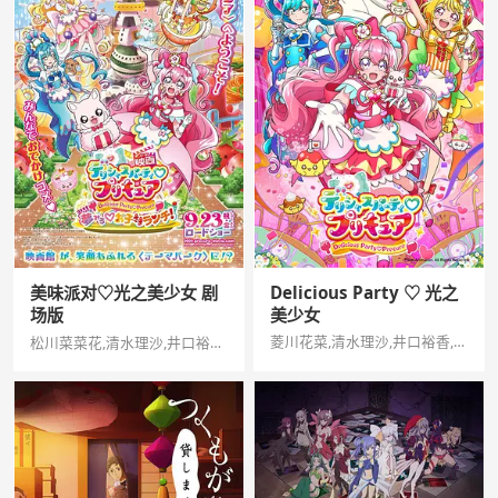
Delicious Party ♡ 光之
美味派对♡光之美少女 剧
美少女
场版
菱川花菜,清水理沙,井口裕香,高
松川菜菜花,清水理沙,井口裕香,
森奈津美,日冈夏美,半场友惠,前
茅野爱衣,高森奈津美,日冈夏美,
野智昭,内田雄马,茅野爱衣,铃木
半场友惠,前野智昭,内田雄马,花
琢磨,木下纱华,筱原惠美,三上
江夏树,菱川花菜
哲,阪口周平