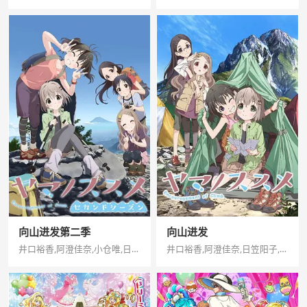
仓唯,东山奈央,牧野由依,仪武祐
子,七濑彩夏,高尾奏音,山本亚依
向山进发第二季
向山进发
井口裕香,阿澄佳奈,小仓唯,日笠
井口裕香,阿澄佳奈,日笠阳子,小
阳子,牧野由依,东山奈央,荻野晴
仓唯,荻野晴朗
朗,山下诚一郎,久川绫,小松史
法,仪武祐子,早水理沙,伊丸冈笃