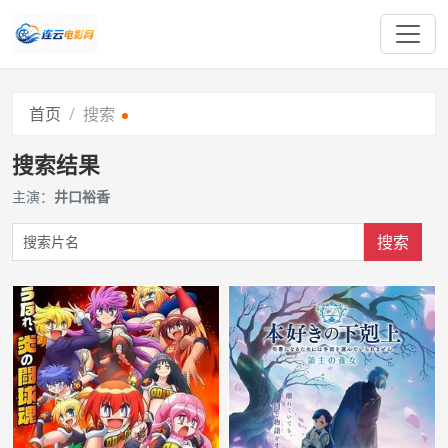
首页
搜索
搜索结果
主演：
井口裕香
搜索