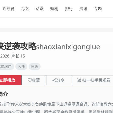
连续剧
综艺
动漫
短剧
排行
资讯
专题
侠逆袭攻略
shaoxianixigonglue
2026
片长 15
武侠,国产
大陆
国语
立即播放
收藏
分享
扫一扫手机观看
简介
断刀门”传人彭大盛身负绝脉命局下山退婚屡遭奇遇，连斩魔教
最终炼化玉魄自我觉醒，强势斩灭魔教幕后黑手，重塑武林规则