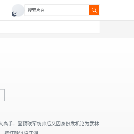
搜索片名
切换深色模式
六大高手，登顶联军统帅后又因身份危机沦为武林
，携红颜退隐江湖……