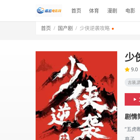
首页
体育
漫剧
电影
首页
国产剧
少侠逆袭攻略
少
9.0
古装,
剧情
“五虎
弃子，