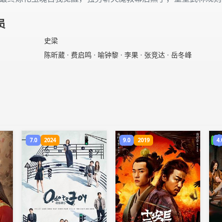
员
史梁
陈昕葳
·
费启鸣
·
喻钟黎
·
李果
·
张竞达
·
岳冬峰
7.0
2024
9.0
2019
4.