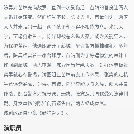
陈异对苗靖充满敌意，直到一次受伤后，苗靖的善良让两人
关系开始转变。然而好景不长，陈父去世、苗母消失，两家
大人并未走到一起，两个孩子却不得不相依为命。来到大
学，苗靖勇敢告白，陈异却被卷入纵火案，成为关键证人，
为保护苗靖，他逼她离开了藤城，配合警方抓捕嫌犯。多年
后，陈异经营着一家台球厅，苗靖则为了好运物流的审计工
作回到藤城。两人重逢，陈异因当年纵火案，对好运老板张
宾早就心存警惕，试图阻止苗靖前去工作未果。张宾的走私
生意逐渐暴露，为保护苗靖，陈异只能以身入局，两人并肩
作战，配合警方对抗张宾。最终，张宾及其同伙受到法律制
裁。身受重伤的陈异向苗靖告白，两人终成眷属。
该剧改编自小说《野狗骨头》。
演职员