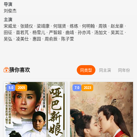
导演
刘俊杰
主演
宋威龙
·
张婧仪
·
梁靖康
·
何瑞贤
·
练练
·
何明翰
·
周铁
·
赵龙豪
·
田征
·
苗若芃
·
杨雪儿
·
严智超
·
曲靖
·
孙亦鸿
·
汤加文
·
吴其江
·
吴弘
·
凌美仕
·
惠园
·
周俞辰
·
陈子萱
猜你喜欢
同类型
同主演
同年份
5.0
2005
7.0
2023