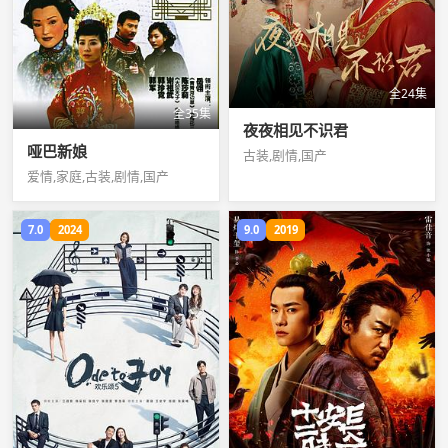
全24集
全35集
夜夜相见不识君
哑巴新娘
古装,剧情,国产
爱情,家庭,古装,剧情,国产
7.0
2024
9.0
2019