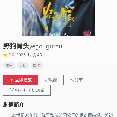
野狗骨头
yegougutou
3.0
2026
片长 45
国产
大陆
国语
立即播放
收藏
分享
扫一扫手机观看
剧情简介
20世纪90年代，陈异和苗靖因父母的相识而结缘。起初