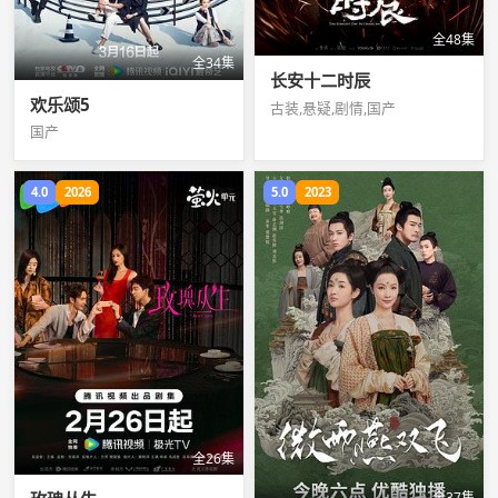
全48集
全34集
长安十二时辰
欢乐颂5
古装,悬疑,剧情,国产
国产
4.0
2026
5.0
2023
全26集
全37集