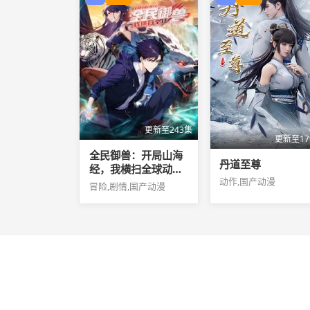
更新至243集
更新至17
全民御兽：开局山海
丹道至尊
经，我横扫全球动态
动作,国产动漫
漫画
冒险,剧情,国产动漫