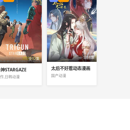
全68集
全12集
太后不好惹动态漫画
神STARGAZE
国产动漫
作,日韩动漫