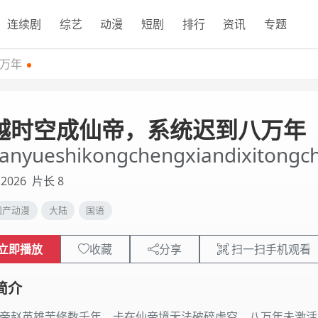
连续剧
综艺
动漫
短剧
排行
资讯
专题
万年
越时空成仙帝，系统迟到八万年
anyueshikongchengxiandixitongc
2026
片长 8
国产动漫
大陆
国语
立即播放
收藏
分享
扫一扫手机观看
简介
赵英雄苦修数千年，卡在仙帝境无法破碎虚空。八万年未激活