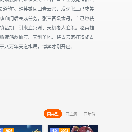
蒙道韵”。赵英雄回归青云宗，发现张三已成美
嗜血门后完成任务，张三晋级金丹，自己也获
筑基期，引来血冥渊、天机老人追杀。赵英雄
收编鸿蒙仙府、天剑圣地，将青云宗打造成青
于八万年天道棋局，博弈才刚开启。
同类型
同主演
同年份
0
2026
4.0
2023