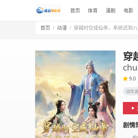
首页
体育
漫剧
电影
首页
动漫
穿越时空成仙帝，系统迟到八
穿
chu
9.0
动作,
剧情
仙帝