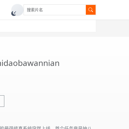
搜索片名
切换深色模式
hidaobawannian
的最强修真系统突然上线，首个任务竟是抽八