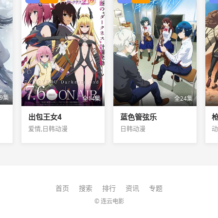
9集
全14集
全24集
出包王女4
蓝色管弦乐
枪
爱情,日韩动漫
日韩动漫
动
首页
搜索
排行
资讯
专题
© 连云电影