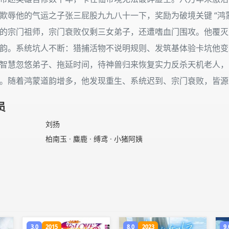
欺辱他的气运之子张三屁股九九八十一下，奖励为破境关键 “鸿
的宗门祖师，宗门衰败仅剩三女弟子，还遭嗜血门围攻。他覆灭
韵。系统坑人不断：猎捕活物不说明规则、发筑基体验卡坑他变
智慧忽悠弟子、拖延时间，待神兽归来恢复实力反杀天机老人，
。随着鸿蒙道韵增多，他发现重生、系统迟到、宗门衰败，皆源
员
刘扬
柏南玉
·
麋鹿
·
缚鸢
·
小猪阿姨
3.0
2015
8.0
2023
9.