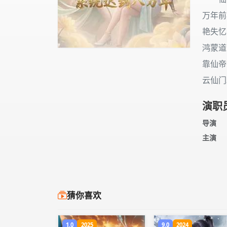
万年前
艳失忆
鸿蒙道
靠仙帝
云仙门
演职
导演
主演
猜你喜欢
1.0
2025
9.0
2024