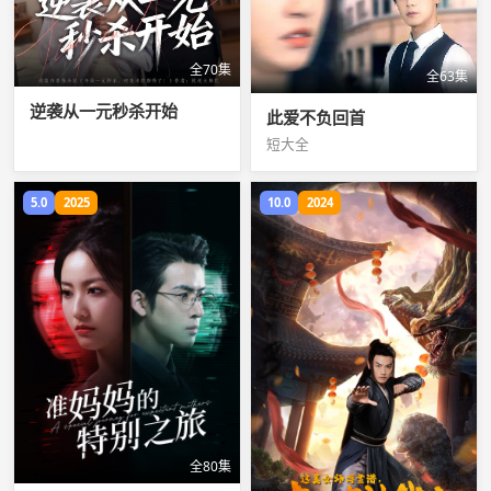
全70集
全63集
逆袭从一元秒杀开始
此爱不负回首
短大全
5.0
2025
10.0
2024
全80集