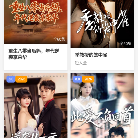
全60集
全50集
重生八零当后妈，年代逆
季教授的笼中雀
袭享荣华
短大全
8.0
2026
8.0
2026