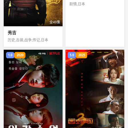
剧情,日本
全49集
秀吉
历史,古装,战争,传记,日本
1.0
2020
5.0
2025