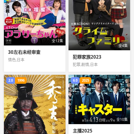
全12集
全4集
30左右未经审查
犯罪家族2023
情色,日本
犯罪,剧情,日本
2.0
1996
6.0
2025
全10集
主播2025