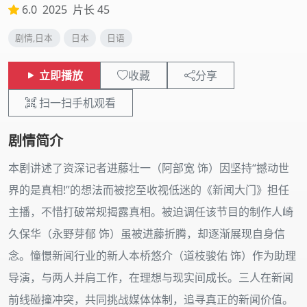
6.0
2025
片长 45
剧情,日本
日本
日语
立即播放
收藏
分享
扫一扫手机观看
剧情简介
本剧讲述了资深记者进藤壮一（阿部宽 饰）因坚持“撼动世
界的是真相!”的想法而被挖至收视低迷的《新闻大门》担任
主播，不惜打破常规揭露真相。被迫调任该节目的制作人崎
久保华（永野芽郁 饰）虽被进藤折腾，却逐渐展现自身信
念。憧憬新闻行业的新人本桥悠介（道枝骏佑 饰）作为助理
导演，与两人并肩工作，在理想与现实间成长。三人在新闻
前线碰撞冲突，共同挑战媒体体制，追寻真正的新闻价值。