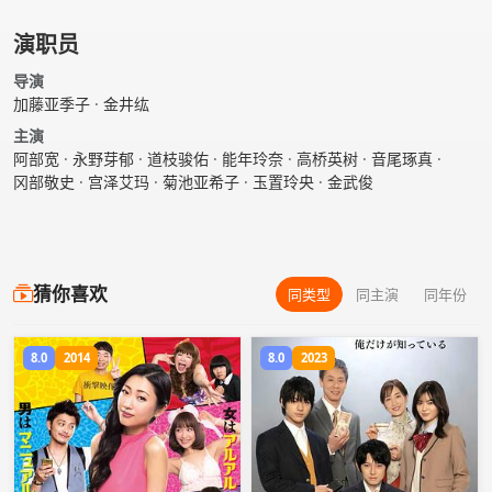
演职员
导演
加藤亚季子
·
金井纮
主演
阿部宽
·
永野芽郁
·
道枝骏佑
·
能年玲奈
·
高桥英树
·
音尾琢真
·
冈部敬史
·
宫泽艾玛
·
菊池亚希子
·
玉置玲央
·
金武俊
猜你喜欢
同类型
同主演
同年份
8.0
2014
8.0
2023