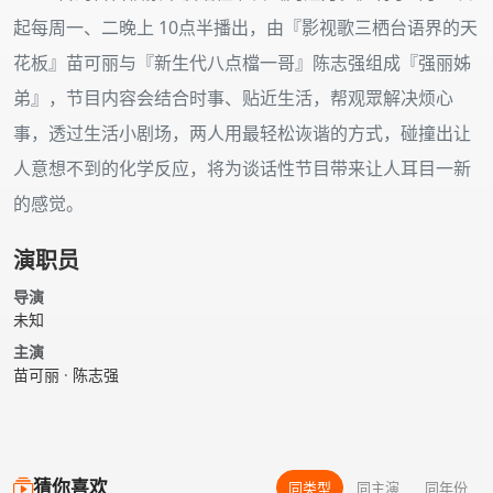
起每周一、二晚上 10点半播出，由『影视歌三栖台语界的天
花板』苗可丽与『新生代八点檔一哥』陈志强组成『强丽姊
弟』，节目内容会结合时事、贴近生活，帮观眾解决烦心
事，透过生活小剧场，两人用最轻松诙谐的方式，碰撞出让
人意想不到的化学反应，将为谈话性节目带来让人耳目一新
的感觉。
演职员
导演
未知
主演
苗可丽
·
陈志强
猜你喜欢
同类型
同主演
同年份