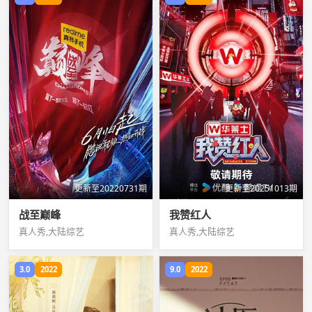
更新至20220731期
更新至20251013期
战至巅峰
我赞红人
真人秀,大陆综艺
真人秀,大陆综艺
3.0
2022
9.0
2022