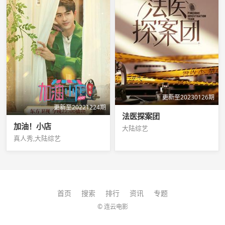
更新至20230126期
更新至20221224期
法医探案团
加油！小店
大陆综艺
真人秀,大陆综艺
首页
搜索
排行
资讯
专题
© 连云电影