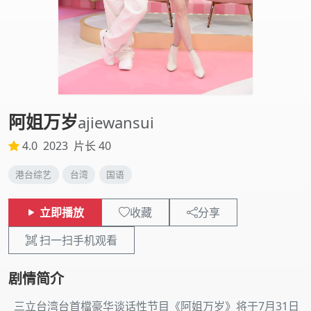
阿姐万岁
ajiewansui
4.0
2023
片长 40
港台综艺
台湾
国语
立即播放
收藏
分享
扫一扫手机观看
剧情简介
三立台湾台首檔豪华谈话性节目《阿姐万岁》将于7月31日