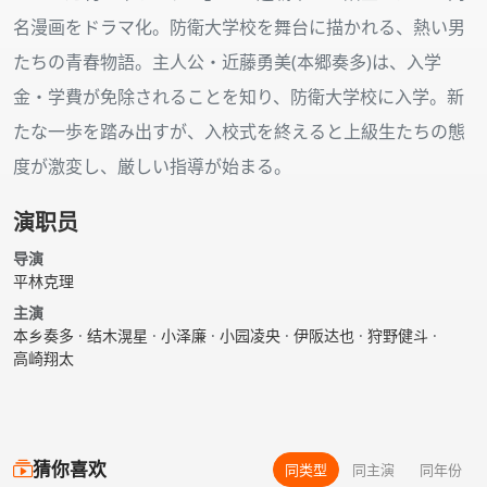
名漫画をドラマ化。防衛大学校を舞台に描かれる、熱い男
たちの青春物語。主人公・近藤勇美(本郷奏多)は、入学
金・学費が免除されることを知り、防衛大学校に入学。新
たな一歩を踏み出すが、入校式を終えると上級生たちの態
度が激変し、厳しい指導が始まる。
演职员
导演
平林克理
主演
本乡奏多
·
结木滉星
·
小泽廉
·
小园凌央
·
伊阪达也
·
狩野健斗
·
高崎翔太
猜你喜欢
同类型
同主演
同年份