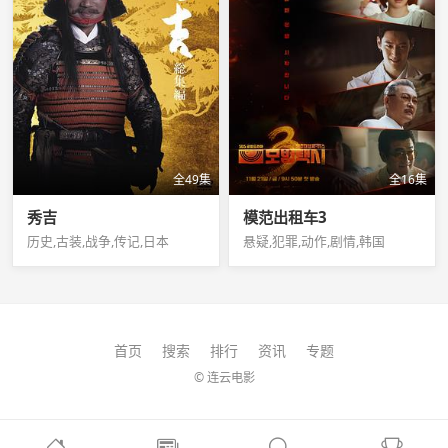
全49集
全16集
秀吉
模范出租车3
历史,古装,战争,传记,日本
悬疑,犯罪,动作,剧情,韩国
首页
搜索
排行
资讯
专题
© 连云电影