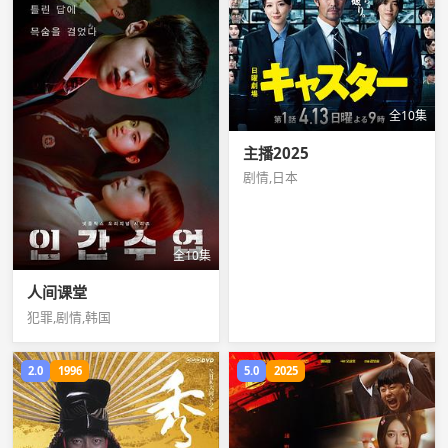
全10集
主播2025
剧情,日本
全10集
人间课堂
犯罪,剧情,韩国
2.0
1996
5.0
2025