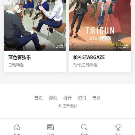
全24集
全12集
蓝色管弦乐
枪神STARGAZE
日韩动漫
动作,日韩动漫
首页
搜索
排行
资讯
专题
© 连云电影