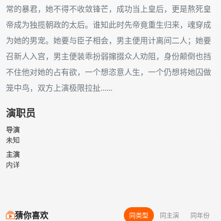
常的暴君，她不得不收敛锋芒，成功当上皇后，更是熬死皇
帝成为独揽朝政的太后。谁知此时先帝竟重生归来，魂穿成
为她的男宠。她要与臣子相会，男主便用计离间二人；她要
召新人入宫，男主便装乖扮弱撺掇众人劝阻，身份颠倒也挡
不住他对她的占有欲，一个想恣意人生，一个仍想将她囚做
笼中鸟，双方上演极限拉扯......
演职员
导演
未知
主演
内详
猜你喜欢
同类型
同主演
同年份