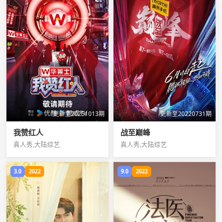
更新至20251013期
更新至20220731期
我赞红人
战至巅峰
真人秀,大陆综艺
真人秀,大陆综艺
3.0
2022
9.0
2022