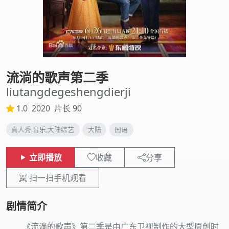
流淌的歌声第二季
liutangdegeshengdierji
1.0
2020
片长 90
真人秀,音乐,大陆综艺
大陆
国语
立即播放
收藏
分享
扫一扫手机观看
剧情简介
《流淌的歌声》第二季是由广东卫视制作的大型原创时