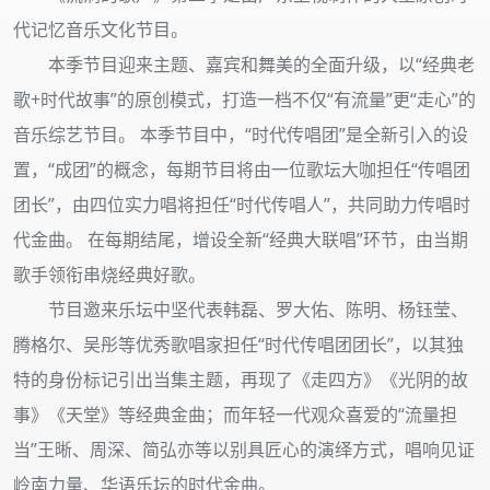
代记忆音乐文化节目。
本季节目迎来主题、嘉宾和舞美的全面升级，以“经典老
歌+时代故事”的原创模式，打造一档不仅“有流量”更“走心”的
音乐综艺节目。 本季节目中，“时代传唱团”是全新引入的设
置，“成团”的概念，每期节目将由一位歌坛大咖担任“传唱团
团长”，由四位实力唱将担任“时代传唱人”，共同助力传唱时
代金曲。 在每期结尾，增设全新“经典大联唱”环节，由当期
歌手领衔串烧经典好歌。
节目邀来乐坛中坚代表韩磊、罗大佑、陈明、杨钰莹、
腾格尔、吴彤等优秀歌唱家担任“时代传唱团团长”，以其独
特的身份标记引出当集主题，再现了《走四方》《光阴的故
事》《天堂》等经典金曲；而年轻一代观众喜爱的“流量担
当”王晰、周深、简弘亦等以别具匠心的演绎方式，唱响见证
岭南力量、华语乐坛的时代金曲。