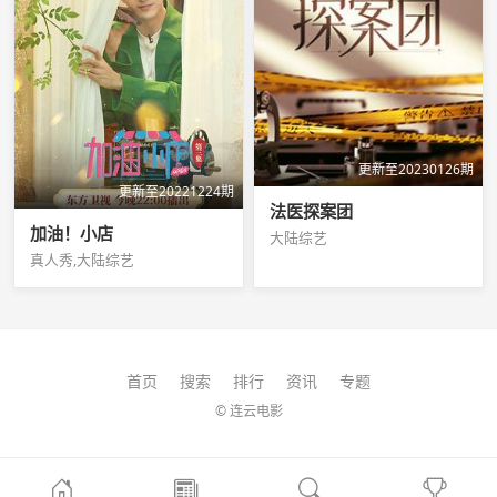
更新至20230126期
更新至20221224期
法医探案团
加油！小店
大陆综艺
真人秀,大陆综艺
首页
搜索
排行
资讯
专题
© 连云电影