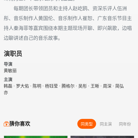
每期团长带领团员和主持人赵屹鸥、资深乐评人伍洲
彤、音乐制作人黄国伦、音乐制作人崔恕、广东音乐节目主
持人秦海菲等嘉宾围绕本期主题现场开聊、即兴飙歌，边唱
边聊讲述自己的音乐故事。
演职员
导演
黄敏丽
主演
韩磊
·
罗大佑
·
陈明
·
杨钰莹
·
腾格尔
·
吴彤
·
王晰
·
周深
·
简弘
亦
猜你喜欢
同类型
同主演
同年份