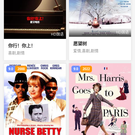
HD国语
HD国语
愿望树
你行！你上！
爱情,喜剧,剧情
喜剧,剧情
9.0
2000
9.0
2022