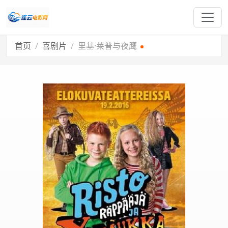
首页
喜剧片
里基·莱普与夜鹰