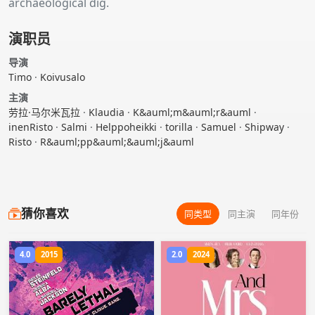
archaeological dig.
演职员
导演
Timo
·
Koivusalo
主演
劳拉·马尔米瓦拉
·
Klaudia
·
K&auml;m&auml;r&auml
·
inenRisto
·
Salmi
·
Helppoheikki
·
torilla
·
Samuel
·
Shipway
·
Risto
·
R&auml;pp&auml;&auml;j&auml
猜你喜欢
同类型
同主演
同年份
4.0
2015
2.0
2024