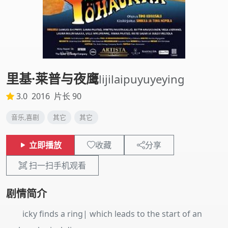
里基·莱普与夜鹰
lijilaipuyuyeying
3.0
2016
片长 90
音乐,喜剧
其它
其它
立即播放
收藏
分享
扫一扫手机观看
剧情简介
icky finds a ring| which leads to the start of an